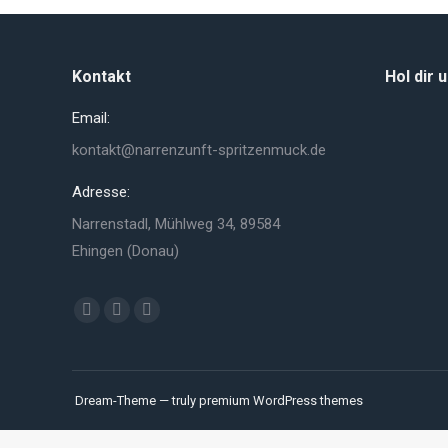
Kontakt
Hol dir 
Email:
kontakt@narrenzunft-spritzenmuck.de
Adresse:
Narrenstadl, Mühlweg 34, 89584
Ehingen (Donau)
Finden Sie uns auf:
Facebook
YouTube
Instagram
page
page
page
opens
opens
opens
in
in
in
Dream-Theme — truly
premium WordPress themes
new
new
new