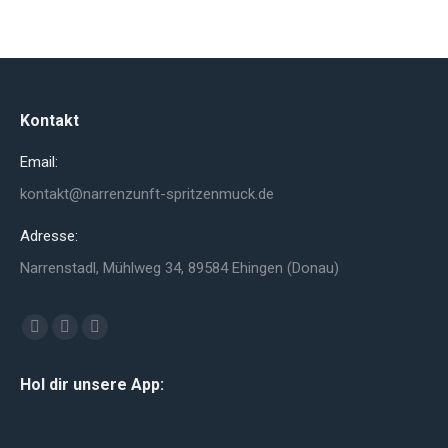
Kontakt
Email:
kontakt@narrenzunft-spritzenmuck.de
Adresse:
Narrenstadl, Mühlweg 34, 89584 Ehingen (Donau)
Finden Sie uns auf:
Facebook
YouTube
Instagram
page
page
page
Hol dir unsere App:
opens
opens
opens
in
in
in
new
new
new