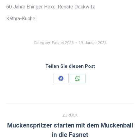
60 Jahre Ehinger Hexe: Renate Deckwitz
Käthra-Kuche!
Category:
Fasnet 2023
19. Januar 2023
Teilen Sie diesen Post
Share
Share
on
on
Facebook
WhatsApp
Kommentarnavigation
ZURÜCK
Muckenspritzer starten mit dem Muckenball
Vorheriger
in die Fasnet
Beitrag: