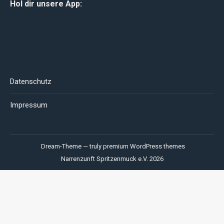
Hol dir unsere App:
opens
opens
opens
in
in
in
new
new
new
window
window
window
Datenschutz
Impressum
Dream-Theme — truly
premium WordPress themes
Narrenzunft Spritzenmuck e.V. 2026