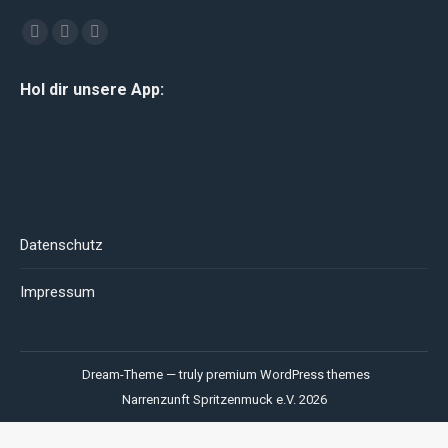
Finden Sie uns auf:
Facebook
YouTube
Instagram
page
page
page
Hol dir unsere App:
opens
opens
opens
in
in
in
new
new
new
window
window
window
Datenschutz
Impressum
Dream-Theme — truly
premium WordPress themes
Narrenzunft Spritzenmuck e.V. 2026