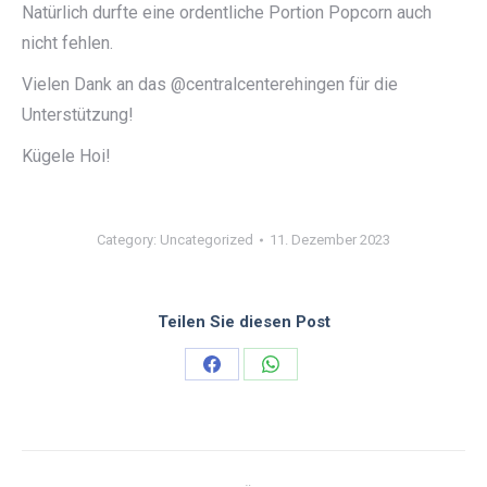
Natürlich durfte eine ordentliche Portion Popcorn auch
nicht fehlen.
Vielen Dank an das @centralcenterehingen für die
Unterstützung!
Kügele Hoi!
Category:
Uncategorized
11. Dezember 2023
Teilen Sie diesen Post
Share
Share
on
on
Facebook
WhatsApp
Kommentarnavigation