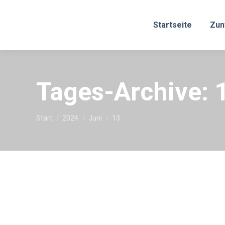
Startseite
Zun
Tages-Archive:
Sie befinden sich hier:
Start
2024
Juni
13