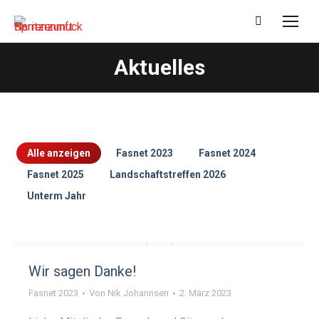
Search:
Aktuelles
Sie befinden sich hier:
Alle anzeigen
Fasnet 2023
Fasnet 2024
Fasnet 2025
Landschaftstreffen 2026
Unterm Jahr
Wir sagen Danke!
Fasnet 2023
Von
Nik Johannsen
2. März 2023