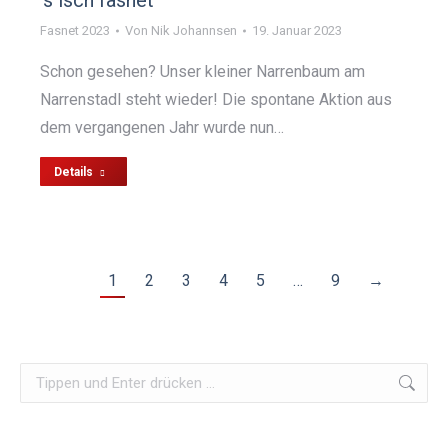
’s isch fasnet
Fasnet 2023
Von
Nik Johannsen
19. Januar 2023
Schon gesehen? Unser kleiner Narrenbaum am
Narrenstadl steht wieder! Die spontane Aktion aus
dem vergangenen Jahr wurde nun…
Details
1
2
3
4
5
…
9
→
Search: